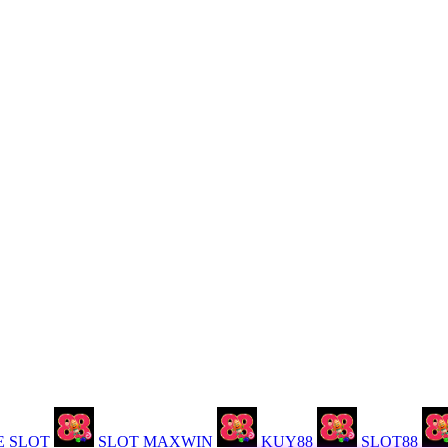
E SLOT
SLOT MAXWIN
KUY88
SLOT88