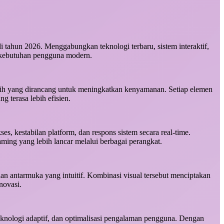
di tahun 2026. Menggabungkan teknologi terbaru, sistem interaktif,
n kebutuhan pengguna modern.
ih yang dirancang untuk meningkatkan kenyamanan. Setiap elemen
 terasa lebih efisien.
s, kestabilan platform, dan respons sistem secara real-time.
ming yang lebih lancar melalui berbagai perangkat.
an antarmuka yang intuitif. Kombinasi visual tersebut menciptakan
novasi.
knologi adaptif, dan optimalisasi pengalaman pengguna. Dengan