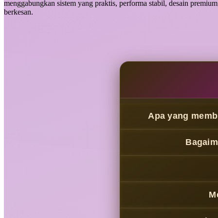
menggabungkan sistem yang praktis, performa stabil, desain premium,
berkesan.
Apa yang membu
KUY88
mengusung konse
Bagaim
interaktif sehingga menci
pengguna modern.
KUY88 menghadirkan sistem
pengguna dapat mengakses 
KUY88 didukung teknologi
Me
kecepatan respons, dan me
Melalui konsep
Neo Digital