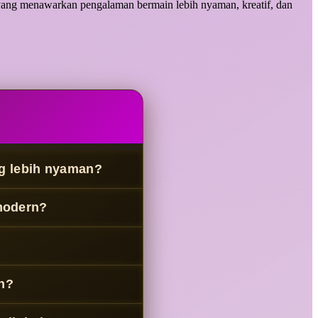
u yang menawarkan pengalaman bermain lebih nyaman, kreatif, dan
g lebih nyaman?
i digital, dan tampilan
modern?
uai dengan kebutuhan
 telah dioptimalkan agar
erangkat.
an platform, meningkatkan
rn?
men grafis modern, dan