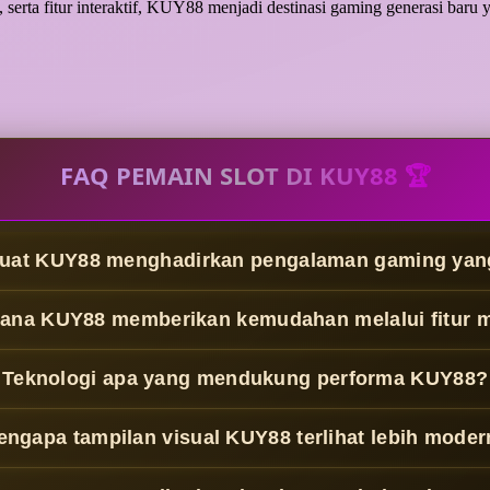
 serta fitur interaktif, KUY88 menjadi destinasi gaming generasi bar
FAQ PEMAIN SLOT DI KUY88 🏆
at KUY88 menghadirkan pengalaman gaming yan
p
Modern Gaming Experience
yang memadukan fitur inovatif, teknolog
ana KUY88 memberikan kemudahan melalui fitur 
ptakan pengalaman bermain yang lebih praktis, nyaman, dan ses
 dengan antarmuka responsif, navigasi sederhana, dan fitur yang
Teknologi apa yang mendukung performa KUY88?
berbagai layanan digital dengan lebih cepat melalui berbagai p
SmartCore Adaptive System
yang dirancang untuk menjaga kestabil
ngapa tampilan visual KUY88 terlihat lebih mode
mberikan performa optimal dalam aktivitas gaming digital.
 Dimension
, KUY88 menghadirkan perpaduan desain futuristik, ele